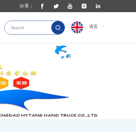
分享：
语言